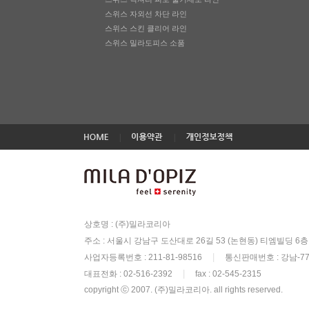
스위스 자외선 차단 라인
스위스 스킨 클리어 라인
스위스 밀라도피스 소품
|
|
상호명 : (주)밀라코리아
주소 : 서울시 강남구 도산대로 26길 53 (논현동) 티엠빌딩 6층
|
사업자등록번호 : 211-81-98516
통신판매번호 : 강남-77
|
대표전화 : 02-516-2392
fax : 02-545-2315
copyright ⓒ 2007. (주)밀라코리아. all rights reserved.