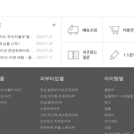
8월 신용카드 무이자할부 행사안내
2026.07.31
트상품 시작 !
2026.07.29
하이드레이션 콘센트레이트 앰플 ~ 품...
2026.07.29
화이트 쉐이드 비젼 세럼 ~ 품절 !
2026.07.11
품
피부타입별
아이템별
레이스캘리 라인
정상,알레르기성,민감피부
클렌저
차단 라인
지성,여드름,모공큰피부
딥클렌저 / 스케일링
 라인
민감(붉은)피부
토닉
수분부족피부
앰플
기미,주근깨,색소침착피부
에센스
건조하고 칙칙한피부
아이케어
탄력부족,주름,노화피부
크림
마사지크림 / 오일