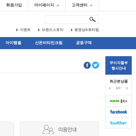
회원가입
마이페이지
고객센터
이벤트
브랜드스토리
동영상&뷰티팁
아이템별
산돈비타민크림
공동구매
무이자할부
행사안내
최근본상품
1
/0