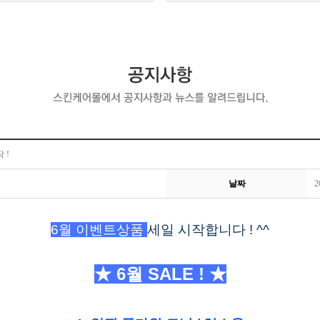
 !
날짜
2
6
월
이
벤트상품
세일 시작합니다 ! ^^
★
6
월
SALE !
★