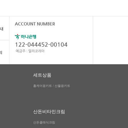
세트상품
홈케어용키트 / 선물용키트
산돈비타민크림
산돈클래식크림