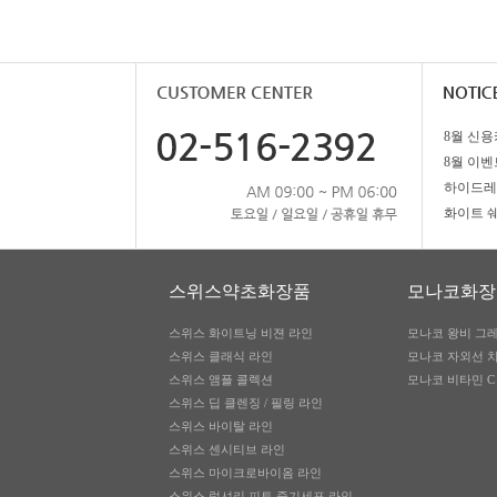
8월 이벤
스위스약초화장품
모나코화장
스위스 화이트닝 비젼 라인
모나코 왕비 그
스위스 클래식 라인
모나코 자외선 
스위스 앰플 콜렉션
모나코 비타민 C
스위스 딥 클렌징 / 필링 라인
스위스 바이탈 라인
스위스 센시티브 라인
스위스 마이크로바이옴 라인
스위스 럭셔리 피토 줄기세포 라인