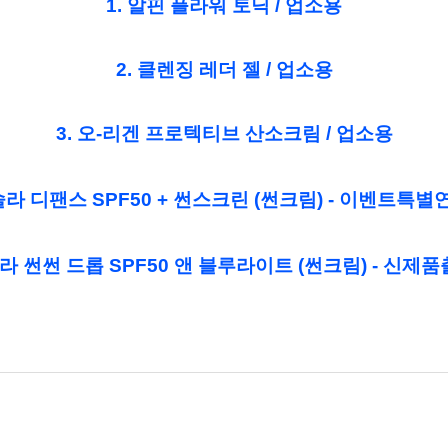
1. 알핀 플라워 토닉 / 업소용
2. 클렌징 레더 젤 / 업소용
3. 오-리겐 프로텍티브 산소크림 / 업소용
라 디팬스 SPF50 + 썬스크린 (썬크림) - 이벤트특별연
밀라 썬썬 드롭
SPF50 앤 블루라이트
(썬크림) - 신제품