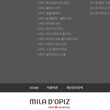
스위스 화이트닝 비젼 라인
모나코 왕비 그
스위스 클래식 라인
모나코 자외선 
스위스 앰플 콜렉션
모나코 비타민 C
스위스 딥 클렌징 / 필링 라인
스위스 바이탈 라인
스위스 센시티브 라인
스위스 마이크로바이옴 라인
스위스 럭셔리 피토 줄기세포 라인
스위스 자외선 차단 라인
스위스 스킨 클리어 라인
스위스 밀라도피스 소품
|
|