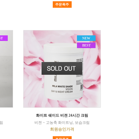
주문폭주
ST
NEW
BEST
화이트 쉐이드 비젼 24시간 크림
크림
비젼 ~ 고농축 화이트닝, 보습크림
회원승인가격