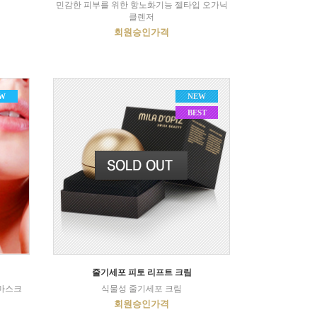
민감한 피부를 위한 항노화기능 젤타입 오가닉
클렌저
회원승인가격
W
NEW
BEST
줄기세포 피토 리프트 크림
 마스크
식물성 줄기세포 크림
회원승인가격