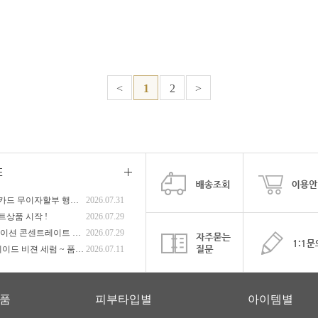
<
1
2
>
8월 신용카드 무이자할부 행사안내
2026.07.31
트상품 시작 !
2026.07.29
하이드레이션 콘센트레이트 앰플 ~ 품...
2026.07.29
화이트 쉐이드 비젼 세럼 ~ 품절 !
2026.07.11
품
피부타입별
아이템별