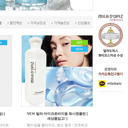
W
HIT
NEW
) [
NEW 밀라 마이크로바이옴 워시앤클린 [
새상품입고! ]
루라이트
항미생물 펩타이드, 효소 함유 / 건조하고