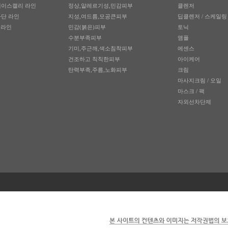
레이스캘리 라인
정상,알레르기성,민감피부
클렌저
차단 라인
지성,여드름,모공큰피부
딥클렌저 / 스케일링
 라인
민감(붉은)피부
토닉
수분부족피부
앰플
기미,주근깨,색소침착피부
에센스
건조하고 칙칙한피부
아이케어
탄력부족,주름,노화피부
크림
마사지크림 / 오일
마스크 / 팩
자외선차단제