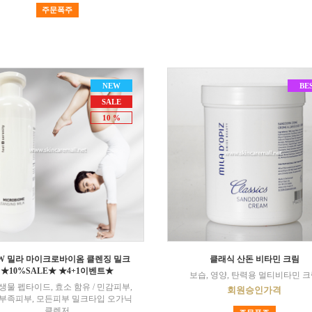
주문폭주
NEW
BE
SALE
10 %
W 밀라 마이크로바이옴 클렌징 밀크
클래식 산돈 비타민 크림
★10%SALE★ ★4+1이벤트★
보습, 영양, 탄력용 멀티비타민 
생물 펩타이드, 효소 함유 / 민감피부,
회원승인가격
부족피부, 모든피부 밀크타입 오가닉
클렌저