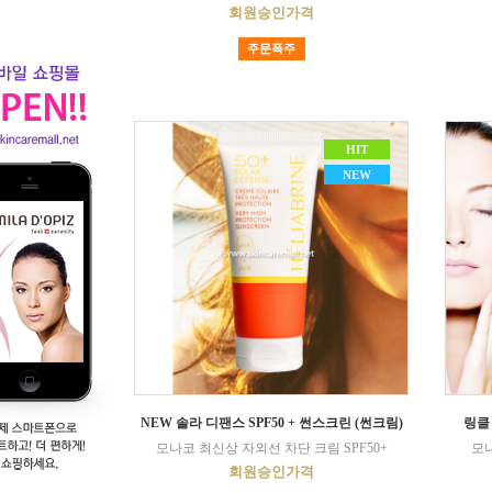
회원승인가격
주문폭주
HIT
NEW
NEW 솔라 디팬스 SPF50 + 썬스크린 (썬크림)
링클
모나코 최신상 자외선 차단 크림 SPF50+
모나
회원승인가격