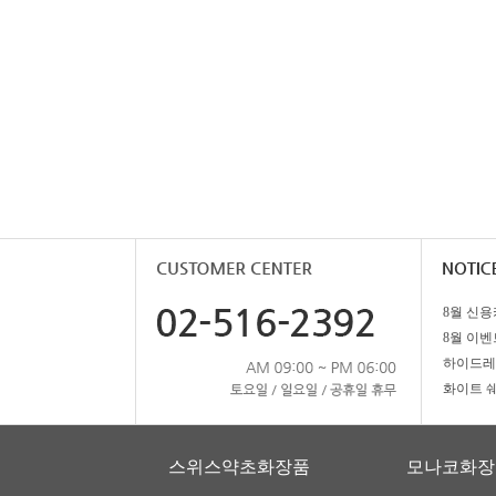
8월 이벤
스위스약초화장품
모나코화장