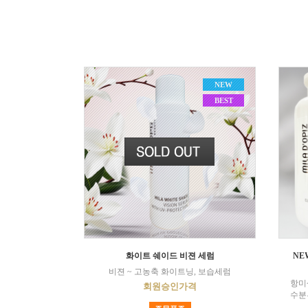
NEW
BEST
화이트 쉐이드 비젼 세럼
NE
비젼 ~ 고농축 화이트닝, 보습세럼
항미
회원승인가격
수분