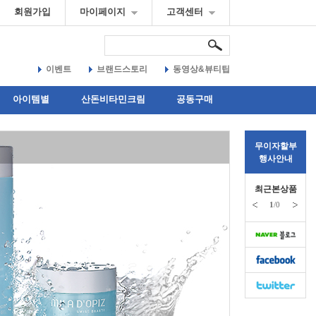
회원가입
마이페이지
고객센터
이벤트
브랜드스토리
동영상&뷰티팁
아이템별
산돈비타민크림
공동구매
무이자할부
행사안내
최근본상품
1
/0