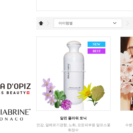
아이템별
NEW
BEST
알핀 플라워 토닉
민감, 알레르기경향, 노화, 모든피부용 알프스꽃
수분
화장수