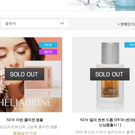
클렌저
NEW
NE
BEST
NEW 마린 콜라겐 앰플
NEW 밀라 썬썬 드롭 SPF50 (썬크림
신상품출시 ! ]
공급과 탄력강화 고농축 콜라겐 앰플
2026 최신상 스위스 밀라도피스 블
회원승인가격