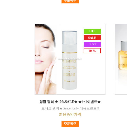
주문폭주
HIT
SALE
BEST
10 %
링클 필러 ★10%SALE★ ★4+1이벤트★
모나코 왕비★Grace Kelly 애용브랜드!!
회원승인가격
주문폭주