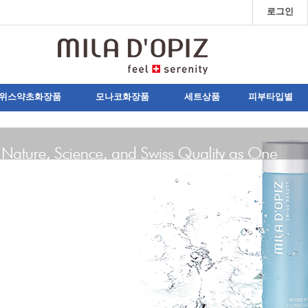
로그인
위스약초화장품
모나코화장품
세트상품
피부타입별