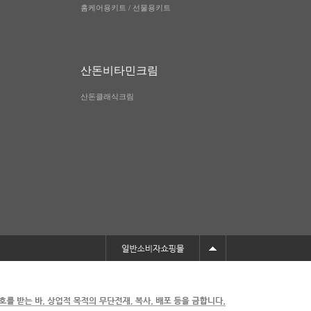
홈케어용키트 / 선물용키트
산돈비타민크림
산돈클래식크림