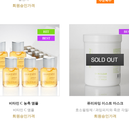
주문폭주
회원승인가격
HIT
BE
BEST
비타민 C 농축 앰플
퓨리파잉 이스트 마스크
비타민 C 앰플
효소필링제 / 과잉피지와 죽은 각
회원승인가격
회원승인가격